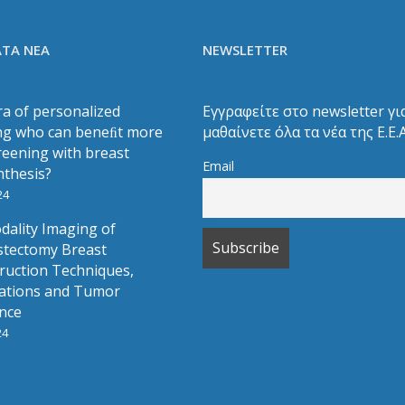
ΤΑ ΝΕΑ
NEWSLETTER
ra of personalized
Εγγραφείτε στο newsletter γι
ng who can beneﬁt more
μαθαίνετε όλα τα νέα της Ε.Ε.
reening with breast
Email
thesis?
24
dality Imaging of
tectomy Breast
ruction Techniques,
ations and Tumor
nce
24