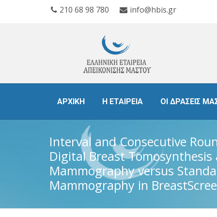
210 68 98 780
info@hbis.gr
ΑΡΧΙΚΗ
Η ΕΤΑΙΡΕΙΑ
ΟΙ ΔΡΑΣΕΙΣ ΜΑ
Interval and Consecutive Roun
Digital Breast Tomosynthesis
Mammography versus Standar
Mammography in BreastScre