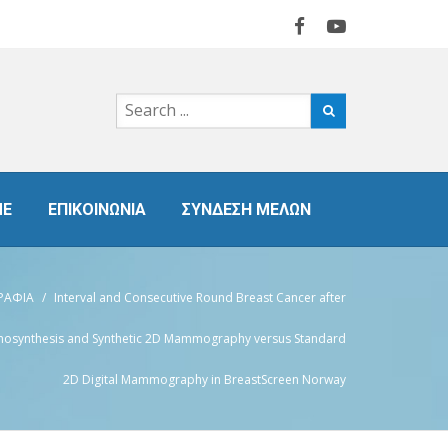
Ε
ΕΠΙΚΟΙΝΩΝΙΑ
ΣΥΝΔΕΣΗ ΜΕΛΩΝ
ΡΑΦΙΑ
/
Interval and Consecutive Round Breast Cancer after
omosynthesis and Synthetic 2D Mammography versus Standard
2D Digital Mammography in BreastScreen Norway