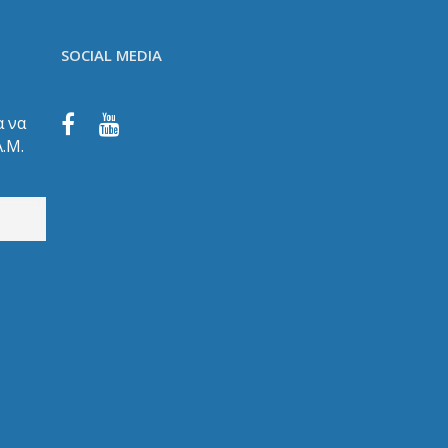
SOCIAL MEDIA
α να
Α.Μ.