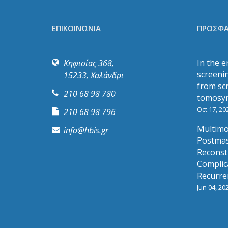
ΕΠΙΚΟΙΝΩΝΙΑ
ΠΡΟΣΦΑ
In the e
Κηφισίας 368,
screeni
15233, Χαλάνδρι
from sc
210 68 98 780
tomosyn
Oct 17, 20
210 68 98 796
Multimo
info@hbis.gr
Postmas
Reconst
Complic
Recurre
Jun 04, 20