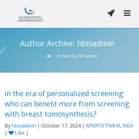
Author Archive: hbisadmin
/
Archives by: hbisadmin
In the era of personalized screening
who can beneﬁt more from screening
with breast tomosynthesis?
By
hbisadmin
| October 17, 2024 |
ΑΡΘΡΟΓΡΑΦΙΑ
,
ΝΕΑ
|
Like
|